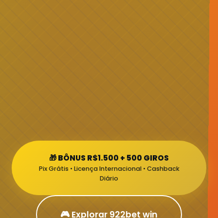
🎁 BÔNUS R$1.500 + 500 GIROS
Pix Grátis • Licença Internacional • Cashback
Diário
🎮 Explorar 922bet win