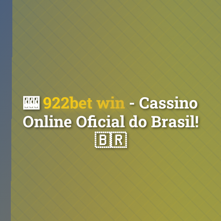
🎰
922bet win
- Cassino
Online Oficial do Brasil!
🇧🇷