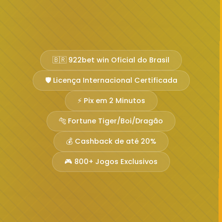
🇧🇷 922bet win Oficial do Brasil
🛡️ Licença Internacional Certificada
⚡ Pix em 2 Minutos
🐅 Fortune Tiger/Boi/Dragão
💰 Cashback de até 20%
🎮 800+ Jogos Exclusivos