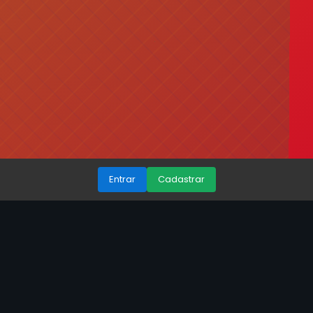
Entrar
Cadastrar