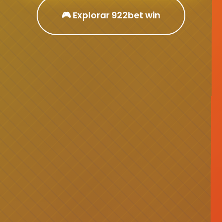
🎮 Explorar 922bet win