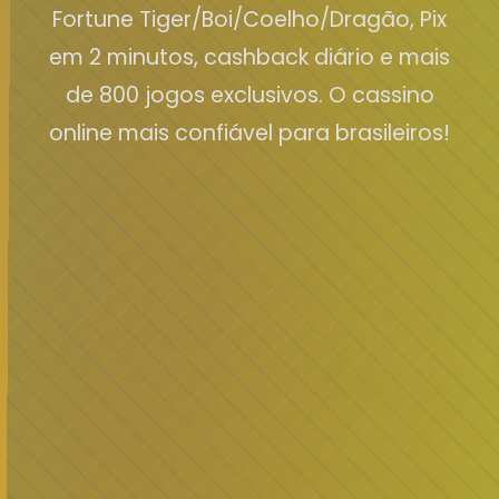
Fortune Tiger/Boi/Coelho/Dragão, Pix
em 2 minutos, cashback diário e mais
de 800 jogos exclusivos. O cassino
online mais confiável para brasileiros!