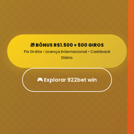
🎁 BÔNUS R$1.500 + 500 GIROS
Pix Grátis • Licença Internacional • Cashback
Diário
🎮 Explorar 922bet win