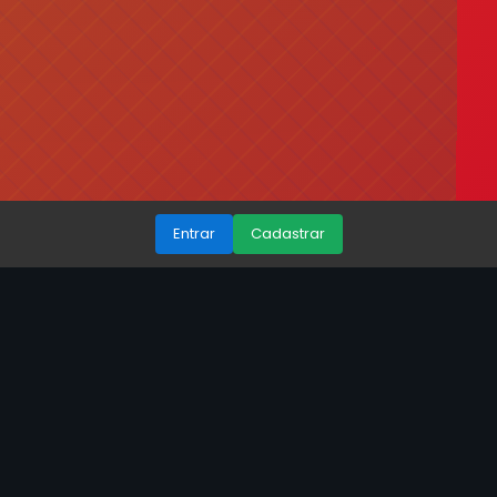
Entrar
Cadastrar