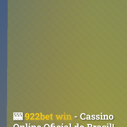
🎰
922bet win
- Cassino
Online Oficial do Brasil!