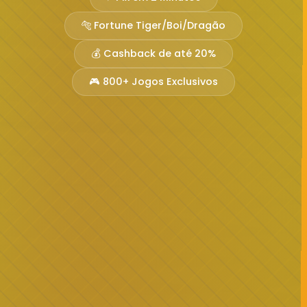
🐅 Fortune Tiger/Boi/Dragão
💰 Cashback de até 20%
🎮 800+ Jogos Exclusivos