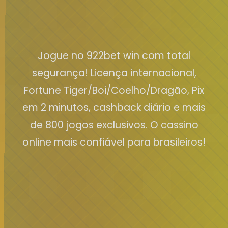
Jogue no 922bet win com total
segurança! Licença internacional,
Fortune Tiger/Boi/Coelho/Dragão, Pix
em 2 minutos, cashback diário e mais
de 800 jogos exclusivos. O cassino
online mais confiável para brasileiros!