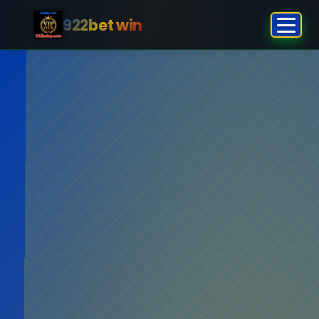
922bet win